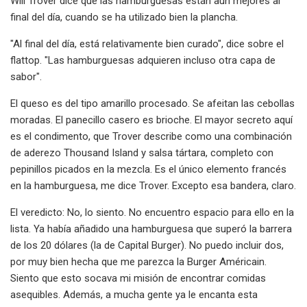
Will Trover dice que las hamburguesas están aún mejores al
final del día, cuando se ha utilizado bien la plancha.
"Al final del día, está relativamente bien curado", dice sobre el
flattop. "Las hamburguesas adquieren incluso otra capa de
sabor".
El queso es del tipo amarillo procesado. Se afeitan las cebollas
moradas. El panecillo casero es brioche. El mayor secreto aquí
es el condimento, que Trover describe como una combinación
de aderezo Thousand Island y salsa tártara, completo con
pepinillos picados en la mezcla. Es el único elemento francés
en la hamburguesa, me dice Trover. Excepto esa bandera, claro.
El veredicto: No, lo siento. No encuentro espacio para ello en la
lista. Ya había añadido una hamburguesa que superó la barrera
de los 20 dólares (la de Capital Burger). No puedo incluir dos,
por muy bien hecha que me parezca la Burger Américain.
Siento que esto socava mi misión de encontrar comidas
asequibles. Además, a mucha gente ya le encanta esta