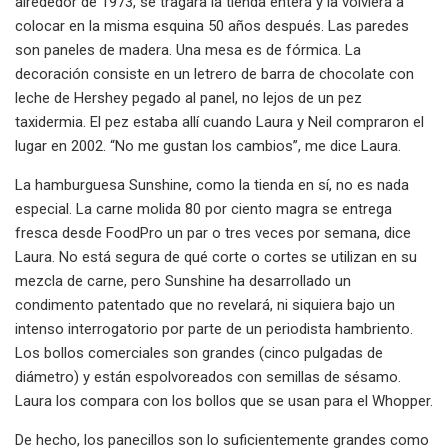
alrededor de 1973, se tragara la tienda entera y la volviera a
colocar en la misma esquina 50 años después. Las paredes
son paneles de madera. Una mesa es de fórmica. La
decoración consiste en un letrero de barra de chocolate con
leche de Hershey pegado al panel, no lejos de un pez
taxidermia. El pez estaba allí cuando Laura y Neil compraron el
lugar en 2002. “No me gustan los cambios”, me dice Laura.
La hamburguesa Sunshine, como la tienda en sí, no es nada
especial. La carne molida 80 por ciento magra se entrega
fresca desde FoodPro un par o tres veces por semana, dice
Laura. No está segura de qué corte o cortes se utilizan en su
mezcla de carne, pero Sunshine ha desarrollado un
condimento patentado que no revelará, ni siquiera bajo un
intenso interrogatorio por parte de un periodista hambriento.
Los bollos comerciales son grandes (cinco pulgadas de
diámetro) y están espolvoreados con semillas de sésamo.
Laura los compara con los bollos que se usan para el Whopper.
De hecho, los panecillos son lo suficientemente grandes como