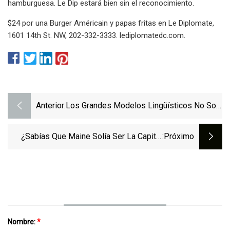
hamburguesa. Le Dip estará bien sin el reconocimiento.
$24 por una Burger Américain y papas fritas en Le Diplomate,
1601 14th St. NW, 202-332-3333. lediplomatedc.com.
Anterior:
Los Grandes Modelos Lingüísticos No Son
Personas. Dejemos De Probarlos Como Si
Lo Fueran.
¿Sabías Que Maine Solía Ser La Capital
:próximo
Mundial De Los Palillos De Dientes?
Nombre:
*