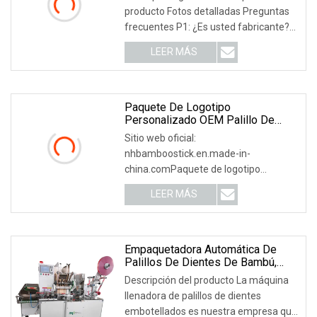
producto Fotos detalladas Preguntas
frecuentes P1: ¿Es usted fabricante?
Sí, nuestra fábrica cubre un área de
LEER MÁS
más de 30326 metros cuadrados y
tiene más de 100 empleados, hay más
de 80 máquinas diferentes.
Paquete De Logotipo
Personalizado OEM Palillo De
Dientes
Sitio web oficial:
nhbamboostick.en.made-in-
china.comPaquete de logotipo
personalizado OEM, palillo de dientes
LEER MÁS
envolvente
Empaquetadora Automática De
Palillos De Dientes De Bambú,
Venta Directa De Fábrica
Descripción del producto La máquina
llenadora de palillos de dientes
embotellados es nuestra empresa que