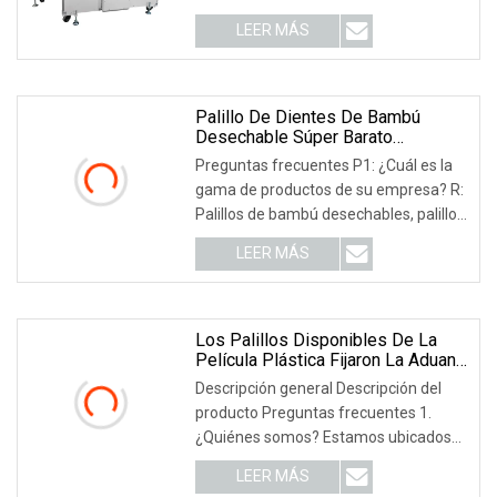
desarrolló nuevos productos. Este
LEER MÁS
producto está controlado por
microcomputadora (PLC), con
velocidad de embalaje, fácil operación
y compacto.
Palillo De Dientes De Bambú
Desechable Súper Barato
Económico
Preguntas frecuentes P1: ¿Cuál es la
gama de productos de su empresa? R:
Palillos de bambú desechables, palillos
reutilizables, palitos de bambú y varios
LEER MÁS
pinchos, tapete para sushi de bambú,
alfombras y cojines de bambú, pinzas
de madera para ropa, muebles de
madera maciza.
Los Palillos Disponibles De La
Película Plástica Fijaron La Aduana
Al Por Mayor De Los Palillos Del
Descripción general Descripción del
Papel Seda De La Cuchara
producto Preguntas frecuentes 1.
¿Quiénes somos? Estamos ubicados
en Zhejiang, China, a partir de 2020,
LEER MÁS
vendemos a América del Norte