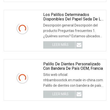
(15,00%), América del Sur (15,00%),
Medio Oriente (15,00%), Europa del
Este (10,00%), Oeste.
Los Palillos Determinados
Disponibles Del Papel Seda De La
Cuchara De Los Palillos De La
Descripción general Descripción del
Película Del Papel De Kraft
producto Preguntas frecuentes 1.
Venden Al Por Mayor Aduana
¿Quiénes somos? Estamos ubicados
en Zhejiang, China, a partir de 2020,
LEER MÁS
vendemos a América del Norte
(15,00%), América del Sur (15,00%),
Medio Oriente (15,00%), Europa del
Este (10,00%), Oeste.
Palillo De Dientes Personalizado
Con Bandera De País OEM, Francia
Sitio web oficial:
nhbamboostick.en.made-in-china.com
Palillo de dientes con bandera de país
personalizado OEM Francia
LEER MÁS