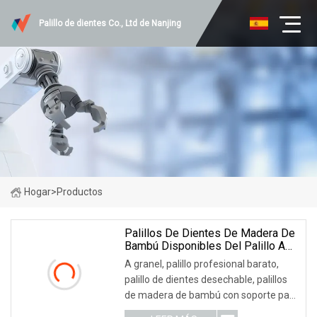
Palillo de dientes Co., Ltd de Nanjing
Hogar
>
Productos
Palillos De Dientes De Madera De
Bambú Disponibles Del Palillo A
Granel Con El Tenedor De La Lata
A granel, palillo profesional barato,
De Los PP
palillo de dientes desechable, palillos
de madera de bambú con soporte para
latas de Pp envuelto P1: ¿QUIÉN ES