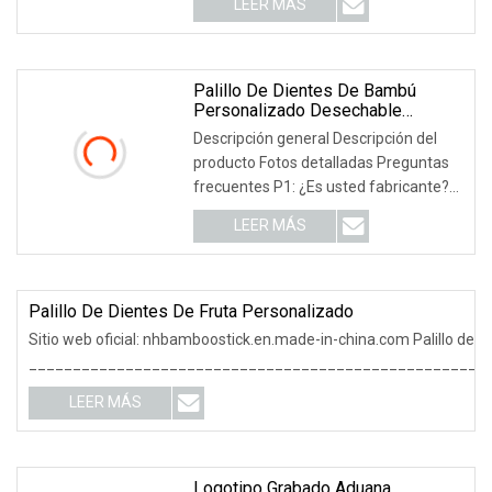
LEER MÁS
CATHYLIN? A1: Somos fabricantes
profesionales de cubiertos, utensilios
de cocina y
Palillo De Dientes De Bambú
Personalizado Desechable
Custimizable Barato
Descripción general Descripción del
producto Fotos detalladas Preguntas
frecuentes P1: ¿Es usted fabricante?
Sí, nuestra fábrica cubre un área de
LEER MÁS
más de 30326 metros cuadrados y
tiene más de 100 empleados, hay más
de 80 máquinas diferentes.
Palillo De Dientes De Fruta Personalizado
Sitio web oficial: nhbamboostick.en.made-in-china.com Palillo de d
____________________________________________________
LEER MÁS
Logotipo Grabado Aduana