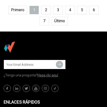
Primero
1
2
3
4
5
6
7
Último
¿Tengo una pregunta?
Haga clic aquí
ENLACES RÁPIDOS