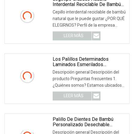
Interdental Reciclable De Bambú
Natural Del Palillo Del Cepillo
Cepillo interdental reciclable de bambú
natural que le puede gustar ¿POR QUÉ
ELEGIRNOS? Perfil de la empresa
Somos un equipo internacional
LEER MÁS
profesional que se ocupa del cuidado
bucal y productos para el hogar con
más de 15 años.
Los Palillos Determinados
Laminados Esmerilados
Disponibles Del Papel Seda De La
Descripción general Descripción del
Cuchara Venden Al Por Mayor
producto Preguntas frecuentes 1.
Aduana
¿Quiénes somos? Estamos ubicados
en Zhejiang, China, a partir de 2020,
LEER MÁS
vendemos a América del Norte
(15,00%), América del Sur (15,00%),
Medio Oriente (15,00%), Europa del
Este (10,00%), Oeste.
Palillo De Dientes De Bambú
Personalizado Desechable
Custimizable Barato
Descripción general Descripción del