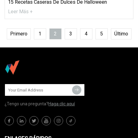
15 Recetas Caseras De Dulces De Halloween
Leer Más +
Primero
1
2
3
4
5
Último
¿Tengo una pregunta?
Haga clic aquí