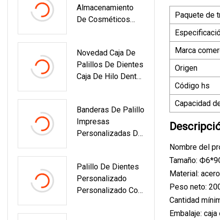
Almacenamiento
Paquete de t
De Cosméticos
Para Polvo De
Especificaci
Escritorio
Marca comerc
Novedad Caja De
Palillos De Dientes
Origen
Caja De Hilo Dental
Código hs
Caja De
Almacenamiento
Capacidad de
Banderas De Palillo
De Plástico Con
Impresas
Tapa
Descripci
Personalizadas De
Alta Calidad, 100%
Nombre del pro
Naturales, Buen
Tamaño: Ф6*
Palillo De Dientes
Precio
Material: acer
Personalizado
Peso neto: 20
Personalizado Con
Cantidad míni
Bandera De País
Embalaje: caja
OEM Italia