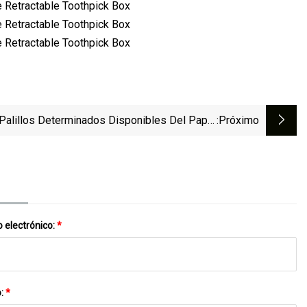
Palillos Determinados Disponibles Del Papel
:próximo
De La Cuchara De Los Palillos De La Película
l Papel De Kraft Venden Al Por Mayor Aduana
 electrónico:
*
o:
*