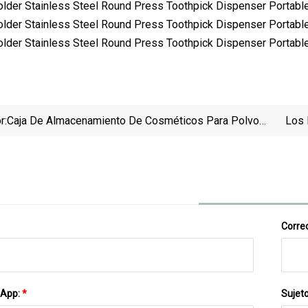
r:
Caja De Almacenamiento De Cosméticos Para Polvo
Los 
De Escritorio
Seda 
De
Correo
sApp:
*
Sujet