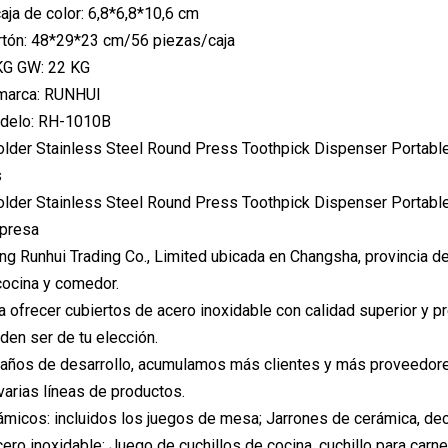
aja de color: 6,8*6,8*10,6 cm
rtón: 48*29*23 cm/56 piezas/caja
KG GW: 22 KG
marca: RUNHUI
delo: RH-1010B
s
mpresa
g Runhui Trading Co., Limited ubicada en Changsha, provincia d
cocina y comedor.
frecer cubiertos de acero inoxidable con calidad superior y 
den ser de tu elección.
 años de desarrollo, acumulamos más clientes y más proveedor
arias líneas de productos.
micos: incluidos los juegos de mesa; Jarrones de cerámica, dec
ero inoxidable: Juego de cuchillos de cocina, cuchillo para carne