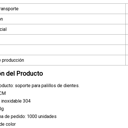
ransporte
ón
ial
 producción
ón del Producto
ducto: soporte para palillos de dientes.
9CM
o inoxidable 304
0g
ma de pedido: 1000 unidades
 de color