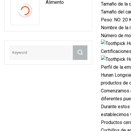
Alimento
Tamaño de la c
Tamaño del ca
Peso: NO: 20 
Nombre de la 
Número de mo
Certificacione
Perfil de la e
Hunan Longxian
productos de 
Comenzamos a o
diferentes pue
Durante estos
establecimos v
Productos cerá
Cuchillos de ac