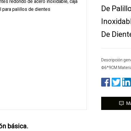
De Palil
Inoxidabl
De Dient
Descripción gen
Ф6*9CM Material
M
ón básica.